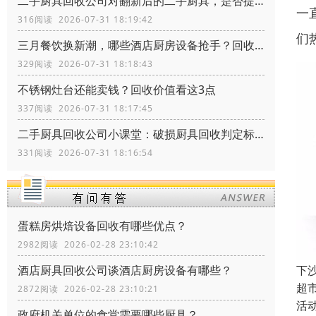
二手厨具回收公司对翻新后的二手厨具，是否提供短期质量保障？
一
316阅读 2026-07-31 18:19:42
们
三月餐饮换新潮，哪些酒店厨房设备抢手？回收价更高！
329阅读 2026-07-31 18:18:43
不锈钢灶台还能卖钱？回收价值看这3点
337阅读 2026-07-31 18:17:45
二手厨具回收公司小课堂：破损厨具回收判定标准
331阅读 2026-07-31 18:16:54
蛋糕房烘焙设备回收有哪些优点？
2982阅读 2026-02-28 23:10:42
酒店厨具回收公司谈酒店厨房设备有哪些？
下
超
2872阅读 2026-02-28 23:10:21
活
政府机关单位的食堂需要哪些厨具？