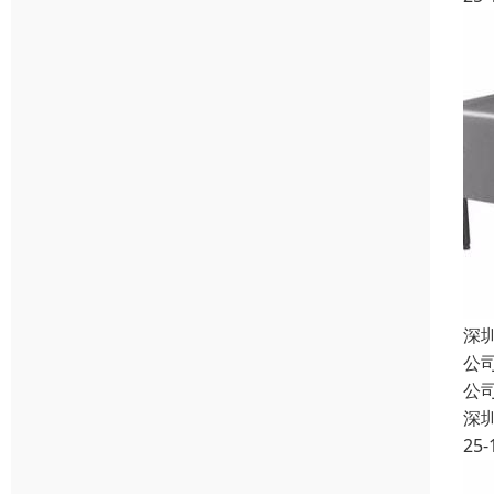
深
公
公
深
25-