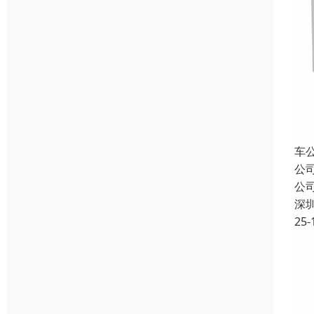
车
公
公
深
25-