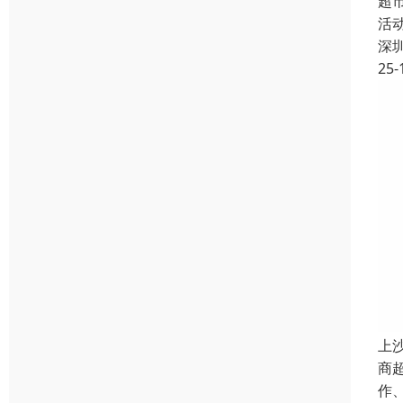
超
活
深
25-
上
商
作