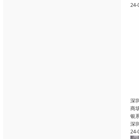
24-
深
商
银
深
24-