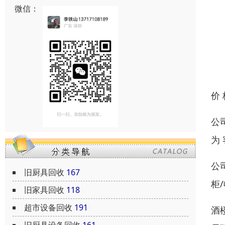
微信：
价
公
为
公
旧厨具回收
167
柜
旧家具回收
118
超市设备回收
191
酒
旧厨具设备回收
161