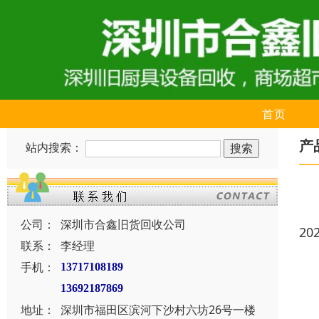
首页
产
站内搜索：
公司：
深圳市合鑫旧货回收公司
20
联系：
李经理
手机：
13717108189
13692187869
地址：
深圳市福田区滨河下沙村六坊26号一楼