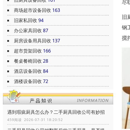
尽
商场超市设备回收
163
旧
旧家私回收
94
钢
办公家具回收
87
搅
厨房设备用具回收
137
超市货架回收
166
餐桌餐椅回收
28
酒店设备回收
84
酒楼设备回收
72
遇到瑕疵厨具怎么办？二手厨具回收公司有妙招
459阅读 2026-07-31 18:20:52