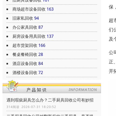
保
商场超市设备回收
163
旧家私回收
94
超
办公家具回收
87
们
厨房设备用具回收
137
及
超市货架回收
166
公
餐桌餐椅回收
28
正
酒店设备回收
84
开
酒楼设备回收
72
遇到瑕疵厨具怎么办？二手厨具回收公司有妙招
314阅读 2026-07-31 18:20:52