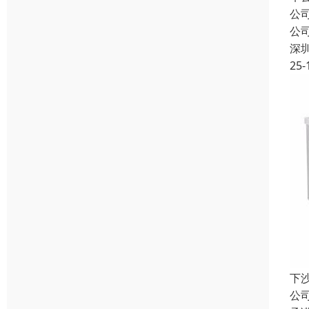
公
公
深
25-
下
公