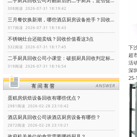
二手厨具回收公司对翻新后的二手厨具，是否提供短期质量保障？
308阅读 2026-07-31 18:19:42
三月餐饮换新潮，哪些酒店厨房设备抢手？回收价更高！
317阅读 2026-07-31 18:18:43
不锈钢灶台还能卖钱？回收价值看这3点
下
332阅读 2026-07-31 18:17:45
超
二手厨具回收公司小课堂：破损厨具回收判定标准
活
319阅读 2026-07-31 18:16:54
深
25-
蛋糕房烘焙设备回收有哪些优点？
2981阅读 2026-02-28 23:10:42
酒店厨具回收公司谈酒店厨房设备有哪些？
2872阅读 2026-02-28 23:10:21
政府机关单位的食堂需要哪些厨具？