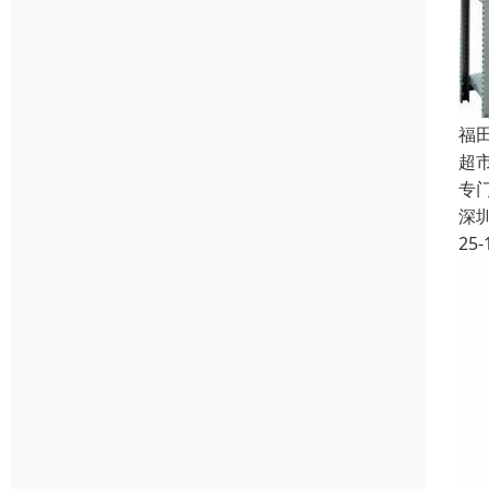
福
超
专
深
25-