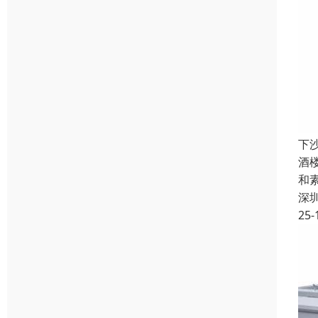
下
酒
和
深
25-