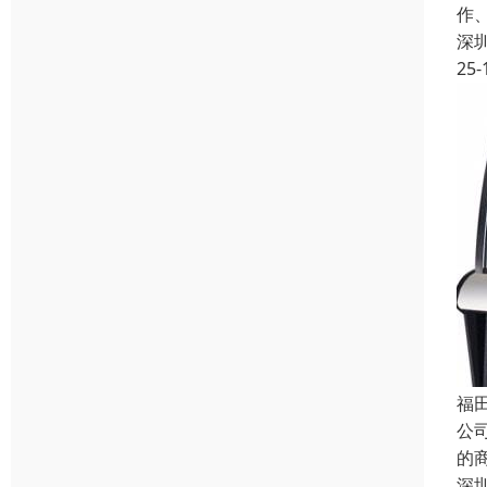
作
深
25-
福
公
的
深