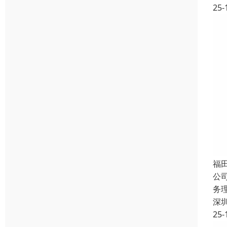
25-
福
公
务
深
25-