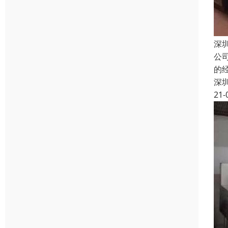
深
公
的
深
21-