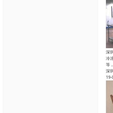
深
冷
等
深
19-