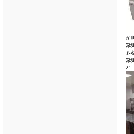
深
深
多
深
21-