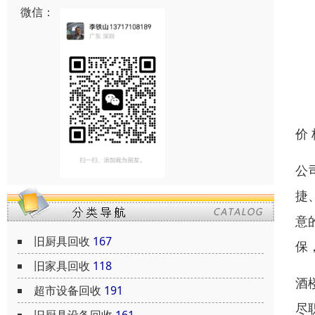
微信：
价
公
捷
意
旧厨具回收
167
保
旧家具回收
118
酒
超市设备回收
191
尽
旧厨具设备回收
161