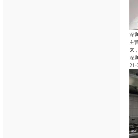
深
主
来
深
21-