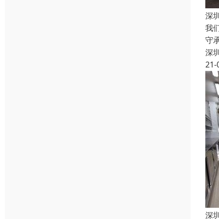
深
我
守
深
21-
深