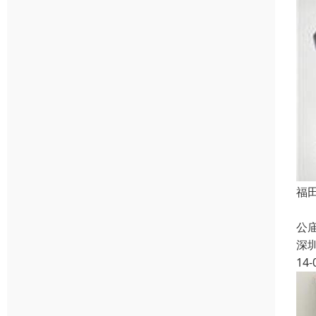
福
厨
公
深
14-