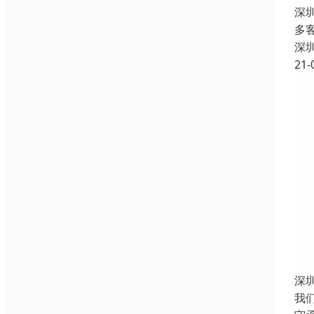
深
多
深
21-
深
我