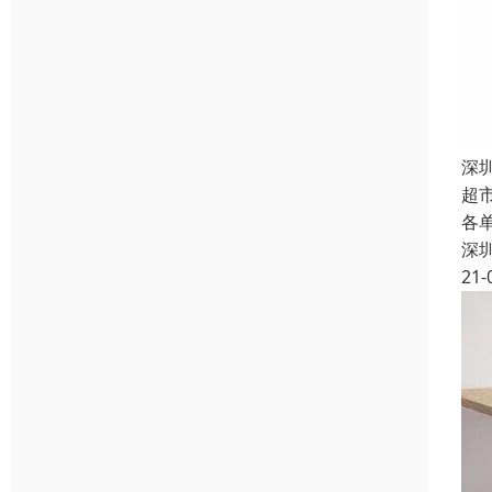
深
超
各
深
21-