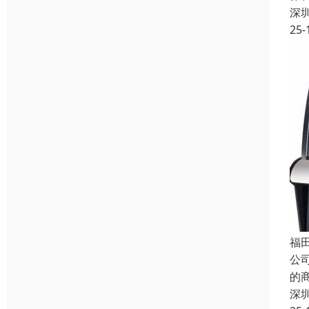
深
25-
福
公
的
深