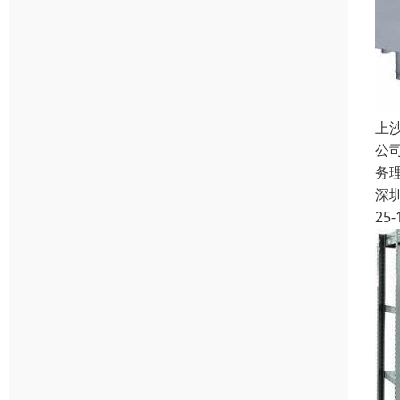
上
公
务
深
25-