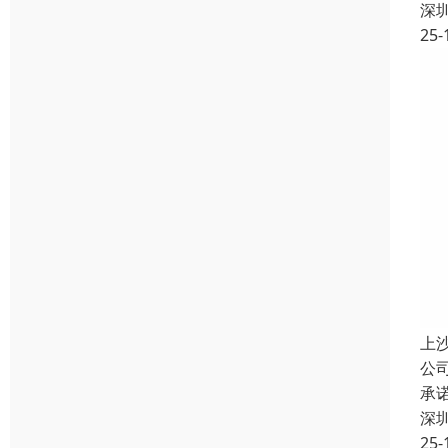
深
25-
上
公
承
深
25-