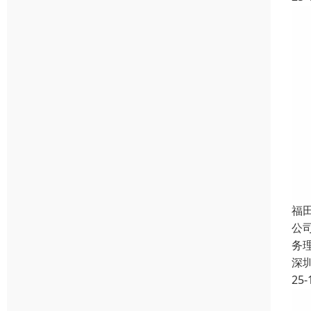
福
公
务
深
25-