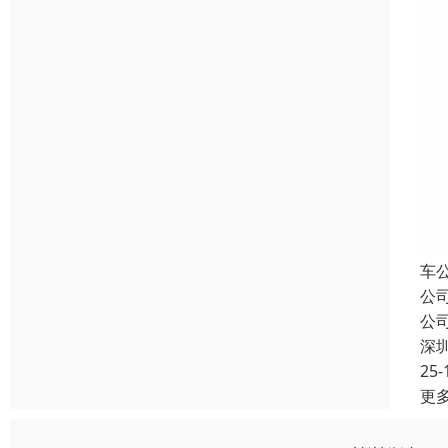
车
公
公
深
25-
更