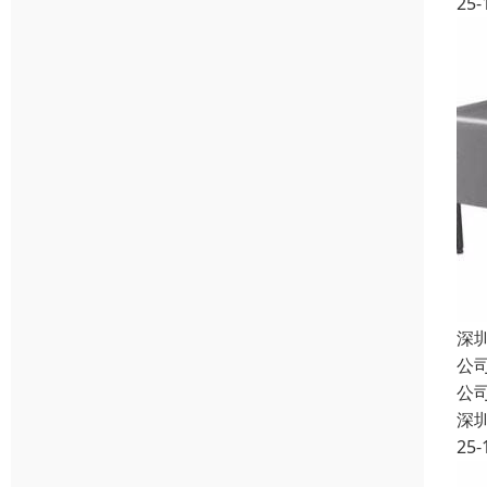
25-
深
公
公
深
25-