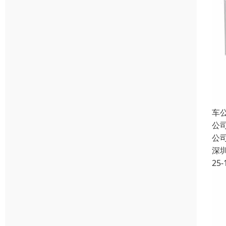
车
公
公
深
25-