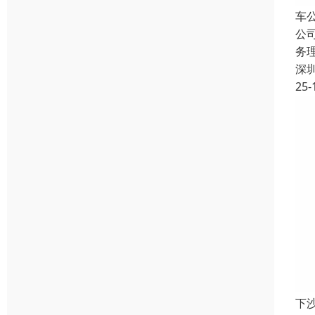
车
公
务
深
25-
下