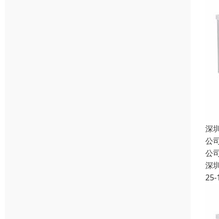
深
公
公
深
25-