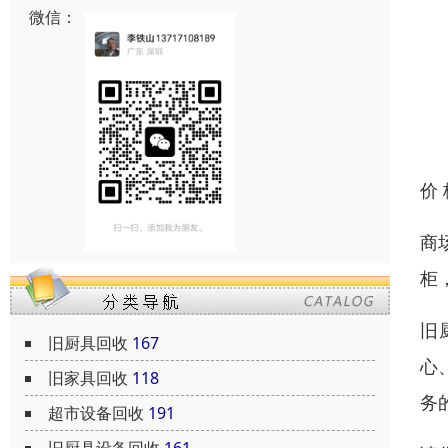
微信：
价
商
柜
旧
旧厨具回收
167
心
旧家具回收
118
务
超市设备回收
191
旧厨具设备回收
161