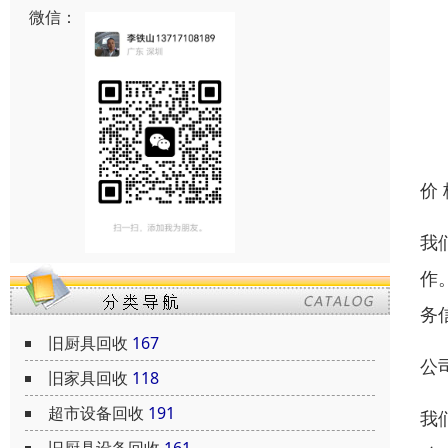
微信：
价
我
作
务
旧厨具回收
167
公
旧家具回收
118
超市设备回收
191
我
旧厨具设备回收
161