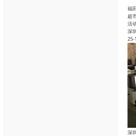
福
超
活
深
25-
深