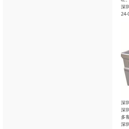
深
24-
深
深
多
深