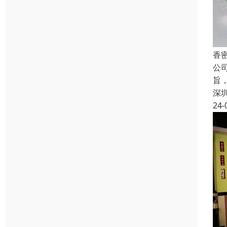
香
公
旨
深
24-