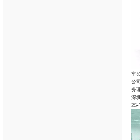
车
公
务
深
25-