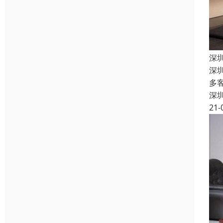
深
深
多
深
21-