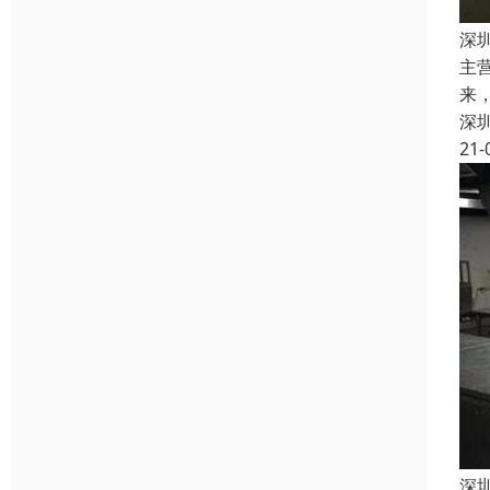
深
主
来
深
21-
深