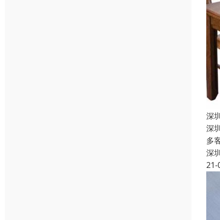
深
深
多
深
21-