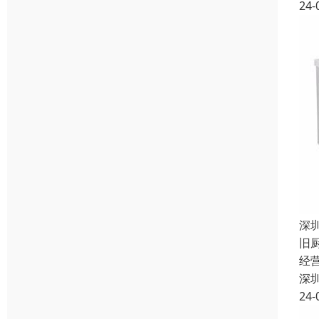
24-
深
旧
经
深
24-