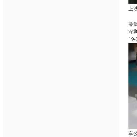
上
19
类
深
19-
车