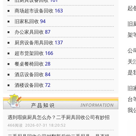
起
商场超市设备回收
163
旧家私回收
94
旧
办公家具回收
87
架
厨房设备用具回收
137
公
超市货架回收
166
关
餐桌餐椅回收
28
是
酒店设备回收
84
酒楼设备回收
72
旧
台
我
遇到瑕疵厨具怎么办？二手厨具回收公司有妙招
466阅读 2026-07-31 18:20:52