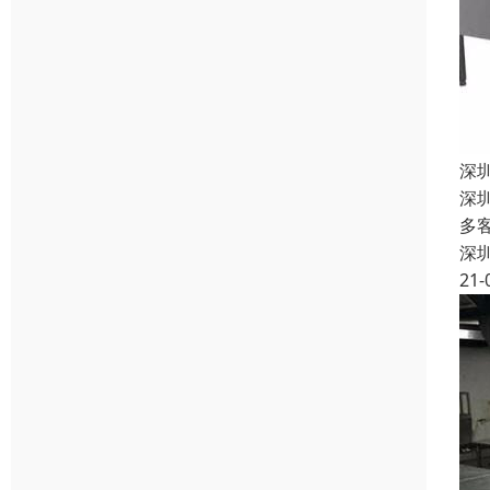
深
深
多
深
21-