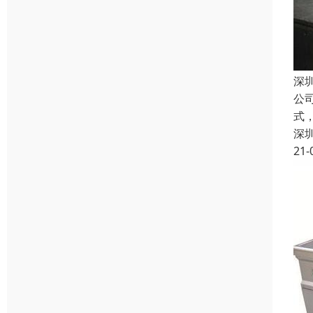
深
公
式
深
21-