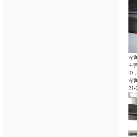
深
主
中
深
21-