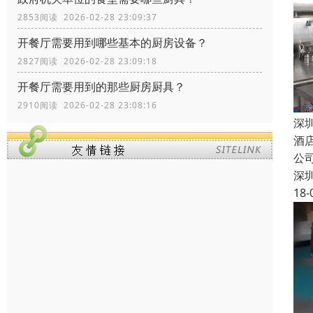
2853阅读 2026-02-28 23:09:37
开餐厅需要用到哪些基本的厨房设备？
2827阅读 2026-02-28 23:09:18
开餐厅需要用到的那些厨房厨具？
2910阅读 2026-02-28 23:08:16
深
酒
公
深
18-