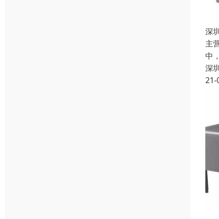
深
主
中
深
21-