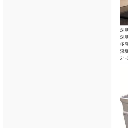
深
深
多
深
21-